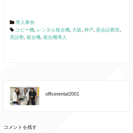
導入事例
コピー機
,
レンタル複合機
,
大阪
,
神戸
,
英会話教室
,
英語塾
,
複合機
,
複合機導入
officerental2001
コメントを残す