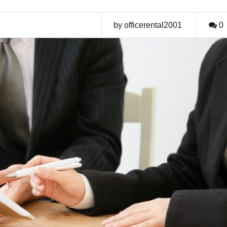
by officerental2001
0