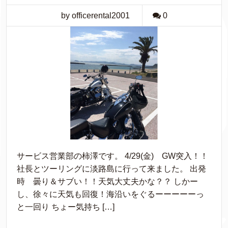
by officerental2001
0
サービス営業部の柿澤です。 4/29(金) GW突入！！
社長とツーリングに淡路島に行って来ました。 出発
時 曇り＆サブい！！天気大丈夫かな？？ しかー
し、徐々に天気も回復！海沿いをぐるーーーーーっ
と一回り ちょー気持ち […]