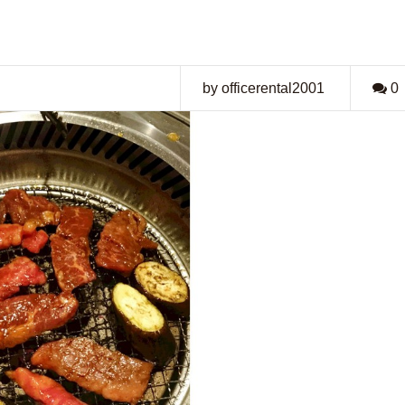
by officerental2001
0