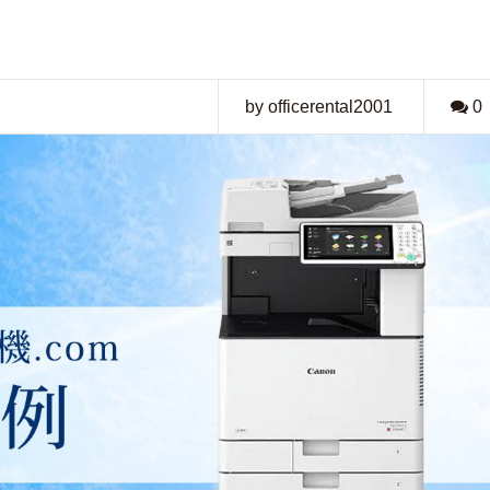
by officerental2001
0