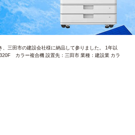
き、三田市の建設会社様に納品して参りました。 1年以
E C3320F カラー複合機 設置先：三田市 業種：建設業 カラ