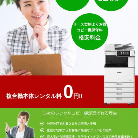
リース契約よりお得
コピー機保守料
格安料金
0
複合機本体レンタル料
円!!