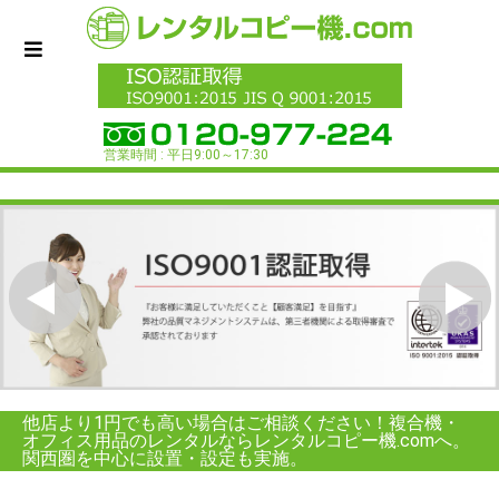
営業時間 : 平日9:00～17:30
他店より1円でも高い場合はご相談ください！複合機・
オフィス用品のレンタルならレンタルコピー機.comへ。
関西圏を中心に設置・設定も実施。