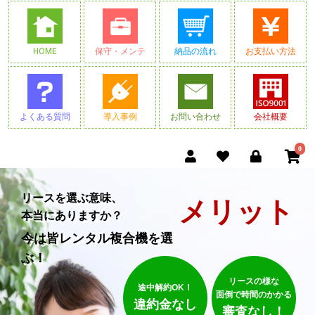
HOME
保守・メンテ
納品の流れ
お支払い方法
よくある質問
導入事例
お問い合わせ
会社概要
0
リースを選ぶ意味、
メリット
本当にありますか？
今は皆レンタル複合機を選
ぶ！
リースの様な
途中解約OK！
面倒で時間のかかる
違約金なし
審査なし！