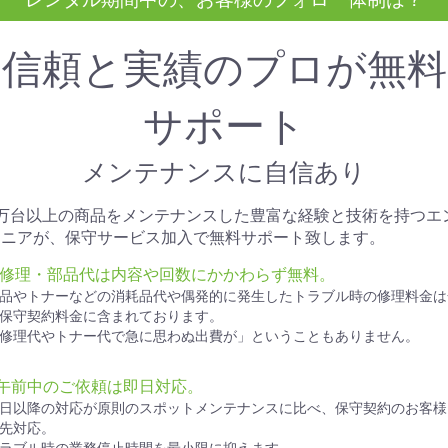
信頼と実績のプロが無料
サポート
メンテナンスに自信あり
1万台以上の商品をメンテナンスした豊富な経験と技術を持つエ
ジニアが、保守サービス加入で無料サポート致します。
● 修理・部品代は内容や回数にかかわらず無料。
品やトナーなどの消耗品代や偶発的に発生したトラブル時の修理料金は
保守契約料金に含まれております。
修理代やトナー代で急に思わぬ出費が」ということもありません。
●午前中のご依頼は即日対応。
日以降の対応が原則のスポットメンテナンスに比べ、保守契約のお客様
先対応。