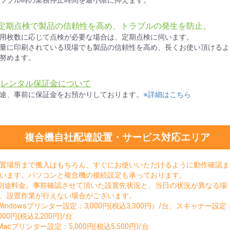
ラブル時の業務停止時間を最小限に抑えます。
●定期点検で製品の信頼性を高め、トラブルの発生を防止。
用枚数に応じて点検が必要な場合は、定期点検に伺います。
量に印刷されている現場でも製品の信頼性を高め、長くお使い頂けるよ
努めます。
★
レンタル保証金について
途、事前に保証金をお預かりしております。
※詳細はこちら
複合機自社配達設置・サービス対応エリア
置場所まで搬入はもちろん、すぐにお使いいただけるように動作確認ま
います。パソコンと複合機の接続設定も承っております。
別途料金。事前確認させて頂いた設置先状況と、当日の状況が異なる場
、設置作業が行えない場合がございます。
Windowsプリンター設定：3,000円(税込3,300円）/台、スキャナー設定
,000円(税込2,200円)/台
お買い物を続ける
カートへ進む
Macプリンター設定：5,000円(税込5,500円)/台