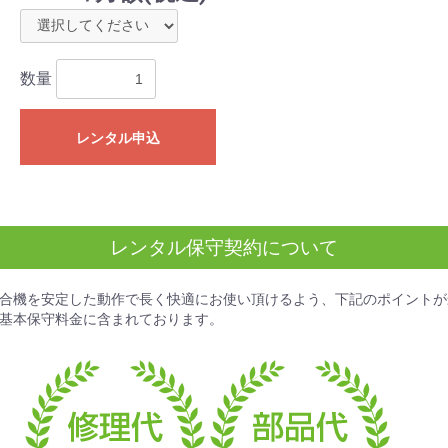
数量
レンタル申込
レンタル保守契約について
合機を安定した動作で長く快適にお使い頂けるよう、下記のポイントが
基本保守料金
に含まれております。