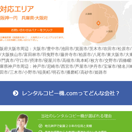
阪府大阪市周辺：大阪市/豊中市/池田市/箕面市/茨木市/吹田市/松原市
/大阪狭山市/富田林市/羽曳野市/藤井寺市/柏原市/八尾市/東大阪市/大
/門真市/守口市/摂津市/寝屋川市/高槻市/島本町/枚方市/交野市/四條畷
庫県神戸市周辺：神戸市/尼崎市/西宮市/芦屋市/伊丹市/宝塚市/猪名川
田市/三木市/小野市/稲美町/明石市/播磨町/高砂市/姫路市