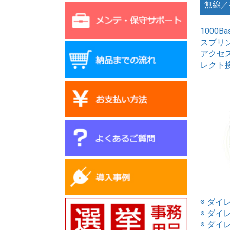
無線／
1000B
スプリ
アクセス
レクト
※ ダ
※ ダ
※ ダ