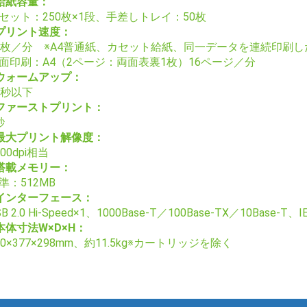
給紙容量：
セット：250枚×1段、手差しトレイ：50枚
プリント速度：
0枚／分 ※A4普通紙、カセット給紙、同一データを連続印刷
面印刷：A4（2ページ：両面表裏1枚）16ページ／分
ウォームアップ：
6秒以下
ファーストプリント：
秒
最大プリント解像度：
400dpi相当
搭載メモリー：
準：512MB
インターフェース：
B 2.0 Hi-Speed×1、1000Base-T／100Base-TX／10Base-T、I
本体寸法W×D×H：
00×377×298mm、約11.5kg※カートリッジを除く