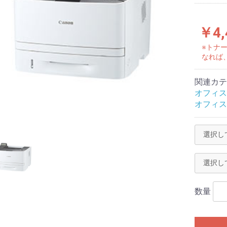
￥4,
※トナー
なれば
関連カテ
オフィス
オフィス
数量