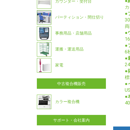
●
カウンター・受付台
カ
●
パーティション・間仕切り
3
両
●
事務用品・店舗用品
1
●
運搬・運送用品
6
●
2
家電
●
標
●
中古複合機販売
US
●
カラー複合機
4
サポート・会社案内