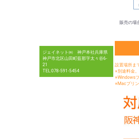
販売の場
ジェイネット㈱ 神戸本社兵庫県
神戸市北区山田町藍那字太々谷6-
21
設置場所ま
TEL:078-591-5454
※別途料金
※Window
※Macプリン