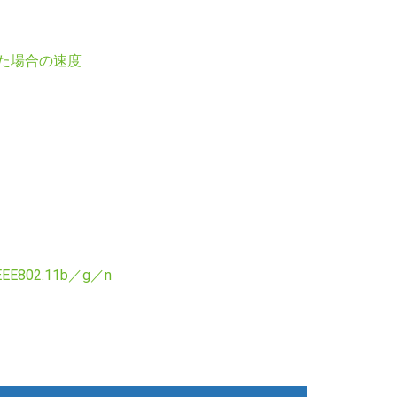
した場合の速度
EEE802.11b／g／n