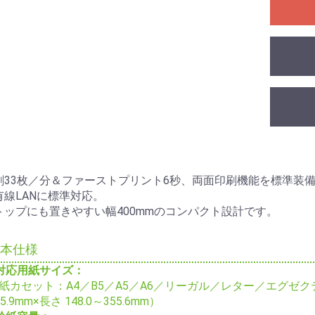
刷33枚／分＆ファーストプリント6秒、両面印刷機能を標準装
有線LANに標準対応。
トップにも置きやすい幅400mmのコンパクト設計です。
本仕様
対応用紙サイズ：
紙カセット：A4／B5／A5／A6／リーガル／レター／エグゼクテ
15.9mm×長さ 148.0～355.6mm）