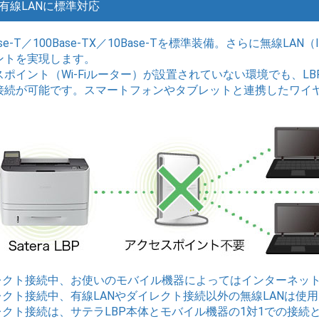
有線LANに標準対応
ase-T／100Base-TX／10Base-Tを標準装備。さらに無線LA
ントを実現します。
ポイント（Wi-Fiルーター）が設置されていない環境でも、LB
接続が可能です。スマートフォンやタブレットと連携したワイ
イレクト接続中、お使いのモバイル機器によってはインターネッ
イレクト接続中、有線LANやダイレクト接続以外の無線LANは使
イレクト接続は、サテラLBP本体とモバイル機器の1対1での接