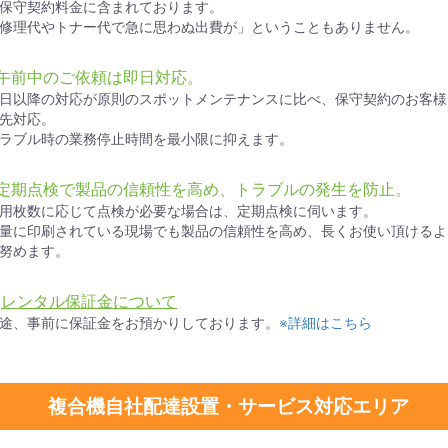
保守契約料金に含まれております。
修理代やトナー代で急に思わぬ出費が」ということもありません。
●午前中のご依頼は即日対応。
日以降の対応が原則のスポットメンテナンスに比べ、保守契約のお客様
先対応。
ラブル時の業務停止時間を最小限に抑えます。
●定期点検で製品の信頼性を高め、トラブルの発生を防止。
用枚数に応じて点検が必要な場合は、定期点検に伺います。
量に印刷されている現場でも製品の信頼性を高め、長くお使い頂けるよ
努めます。
お買い物を続ける
カートへ進む
★
レンタル保証金について
途、事前に保証金をお預かりしております。
※詳細はこちら
複合機自社配達設置・サービス対応エリア