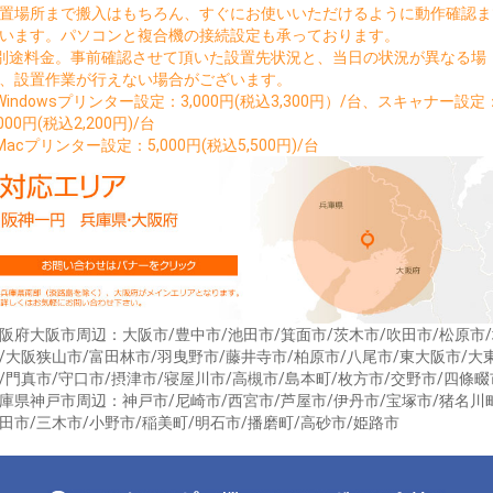
置場所まで搬入はもちろん、すぐにお使いいただけるように動作確認ま
います。パソコンと複合機の接続設定も承っております。
別途料金。事前確認させて頂いた設置先状況と、当日の状況が異なる場
、設置作業が行えない場合がございます。
Windowsプリンター設定：3,000円(税込3,300円）/台、スキャナー設定
,000円(税込2,200円)/台
Macプリンター設定：5,000円(税込5,500円)/台
阪府大阪市周辺：大阪市/豊中市/池田市/箕面市/茨木市/吹田市/松原市
/大阪狭山市/富田林市/羽曳野市/藤井寺市/柏原市/八尾市/東大阪市/大
/門真市/守口市/摂津市/寝屋川市/高槻市/島本町/枚方市/交野市/四條畷
庫県神戸市周辺：神戸市/尼崎市/西宮市/芦屋市/伊丹市/宝塚市/猪名川
田市/三木市/小野市/稲美町/明石市/播磨町/高砂市/姫路市