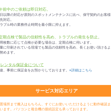
●午前中のご依頼は即日対応。
日以降の対応が原則のスポットメンテナンスに比べ、保守契約のお客様
先対応。
ラブル時の業務停止時間を最小限に抑えます。
●定期点検で製品の信頼性を高め、トラブルの発生を防止。
用枚数に応じて点検が必要な場合は、定期点検に伺います。
量に印刷されている現場でも製品の信頼性を高め、長くお使い頂けるよ
努めます。
★
レンタル保証金について
途、事前に保証金をお預かりしております。
※詳細はこちら
サービス対応エリア
置場所まで搬入はもちろん、すぐにお使いいただけるように動作確認ま
います。パソコンと複合機の接続設定も承っております。