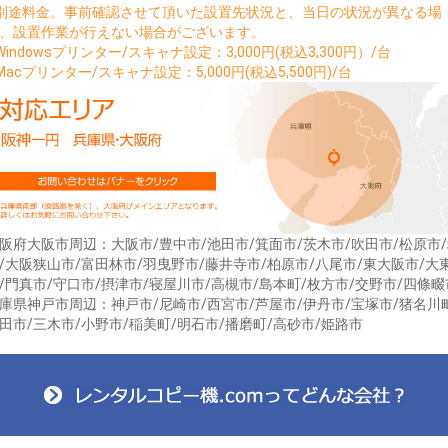
別途料金。事前確認させて頂いた設置先状況と、当日の状況が異なる場
、設置作業が行えない場合がございます。
Windowsプリンター/スキャナ設定：3,000円(税込3,300円）/台
Macプリンター/スキャナ設定：5,000円(税込5,500円)/台
阪府大阪市周辺：大阪市/豊中市/池田市/箕面市/茨木市/吹田市/松原市
/大阪狭山市/富田林市/羽曳野市/藤井寺市/柏原市/八尾市/東大阪市/大
/門真市/守口市/摂津市/寝屋川市/高槻市/島本町/枚方市/交野市/四條畷
庫県神戸市周辺：神戸市/尼崎市/西宮市/芦屋市/伊丹市/宝塚市/猪名川
田市/三木市/小野市/稲美町/明石市/播磨町/高砂市/姫路市