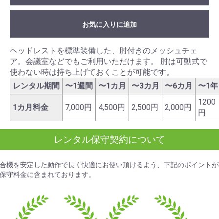
お気に入りに追加
ヘッドレストを標準装備した、肘付きのメッシュチェ
ア。会議室などでもご利用いただけます。 肘は可動式で
使わない時は持ち上げておくことが可能です。
レンタル期間
〜1週間
〜1カ月
〜3カ月
〜6カ月
〜1年
1200
1カ月料金
7,000円
4,500円
2,500円
2,000円
円
レンタル保守契約について
合機を安定した動作で長く快適にお使い頂けるよう、下記のポイントが
保守料金
に含まれております。