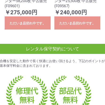
ンター58,200枚 中古販売
ンター25,500枚 中古販売
(F09601)
(F09567)
￥275,000円
￥240,000円
ただいま品切れ中です。
ただいま品切れ中です。
レンタル保守契約について
合機を安定した動作で長く快適にお使い頂けるよう、下記のポイントが
基本保守料金
に含まれております。