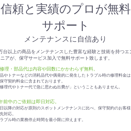
信頼と実績のプロが無料
サポート
メンテナンスに自信あり
1万台以上の商品をメンテナンスした豊富な経験と技術を持つエ
ジニアが、保守サービス加入で無料サポート致します。
● 修理・部品代は内容や回数にかかわらず無料。
品やトナーなどの消耗品代や偶発的に発生したトラブル時の修理料金は
保守契約料金に含まれております。
修理代やトナー代で急に思わぬ出費が」ということもありません。
●午前中のご依頼は即日対応。
日以降の対応が原則のスポットメンテナンスに比べ、保守契約のお客様
先対応。
ラブル時の業務停止時間を最小限に抑えます。