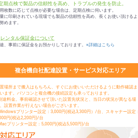
●定期点検で製品の信頼性を高め、トラブルの発生を防止。
用枚数に応じて点検が必要な場合は、定期点検に伺います。
量に印刷されている現場でも製品の信頼性を高め、長くお使い頂けるよ
努めます。
★
レンタル保証金について
途、事前に保証金をお預かりしております。
※詳細はこちら
複合機自社配達設置・サービス対応エリア
置場所まで搬入はもちろん、すぐにお使いいただけるように動作確認ま
います。パソコンと複合機の接続設定も承っております。
別途料金。事前確認させて頂いた設置先状況と、当日の状況が異なる場
、設置作業が行えない場合がございます。
Windowsプリンター設定：3,000円(税込3,300円）/台、スキャナー設定
,000円(税込2,200円)/台
お買い物を続ける
カートへ進む
Macプリンター設定：5,000円(税込5,500円)/台