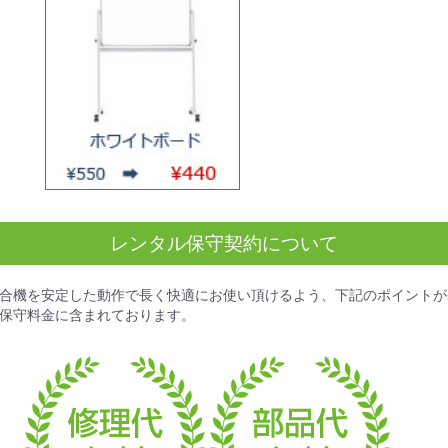
レンタル保守契約について
合機を安定した動作で長く快適にお使い頂けるよう、下記のポイントが
保守料金
に含まれております。