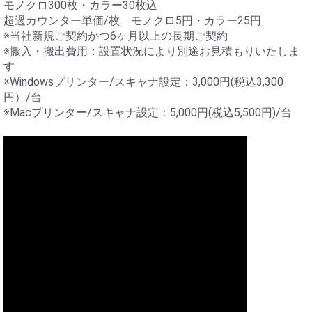
モノクロ300枚・カラー30枚込
超過カウンター単価/枚 モノクロ5円・カラー25円
※当社新規ご契約かつ6ヶ月以上の長期ご契約
※搬入・搬出費用：設置状況により別途お見積もりいたしま
す
※Windowsプリンター/スキャナ設定：3,000円(税込3,300
円）/台
※Macプリンター/スキャナ設定：5,000円(税込5,500円)/台