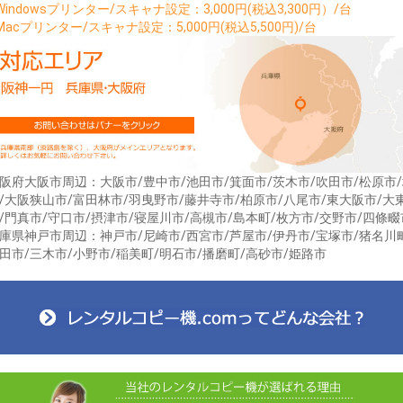
Windowsプリンター/スキャナ設定：3,000円(税込3,300円）/台
Macプリンター/スキャナ設定：5,000円(税込5,500円)/台
阪府大阪市周辺：大阪市/豊中市/池田市/箕面市/茨木市/吹田市/松原市
/大阪狭山市/富田林市/羽曳野市/藤井寺市/柏原市/八尾市/東大阪市/大
/門真市/守口市/摂津市/寝屋川市/高槻市/島本町/枚方市/交野市/四條畷
庫県神戸市周辺：神戸市/尼崎市/西宮市/芦屋市/伊丹市/宝塚市/猪名川
田市/三木市/小野市/稲美町/明石市/播磨町/高砂市/姫路市