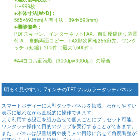
1〜999枚
●本体寸法[W×D]：
565×693mm(占有寸法：894×693mm)
●機能備考：
PDFスキャン、インターネットFAX、自動原稿送り装置
付き、自動両面コピー、FAX順次同報256宛先、ワンタ
ッチ（短縮）200件（最大1,600件）
※A4ヨコ片面読取（300dpi×300dpi）の場合
明るく見やすい、7インチのTFTフルカラータッチパネル
スマートボディーに大型タッチパネルを搭載。わかりやすい
表示に触れながら直感的に操作できます。
よく利用する設定を組み合せて個人ごとにプリセット可能。
ワンタッチ操作で目的のジョブを実行することができます。
また、パネルは設置場所や使う人の目線に合せて角度調整が