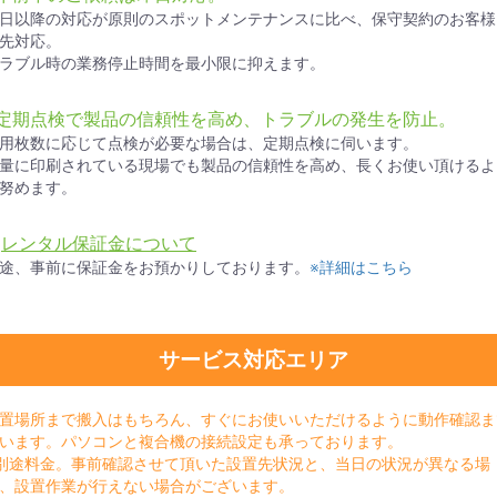
日以降の対応が原則のスポットメンテナンスに比べ、保守契約のお客様
先対応。
ラブル時の業務停止時間を最小限に抑えます。
●定期点検で製品の信頼性を高め、トラブルの発生を防止。
用枚数に応じて点検が必要な場合は、定期点検に伺います。
量に印刷されている現場でも製品の信頼性を高め、長くお使い頂けるよ
努めます。
★
レンタル保証金について
途、事前に保証金をお預かりしております。
※詳細はこちら
サービス対応エリア
置場所まで搬入はもちろん、すぐにお使いいただけるように動作確認ま
います。パソコンと複合機の接続設定も承っております。
別途料金。事前確認させて頂いた設置先状況と、当日の状況が異なる場
、設置作業が行えない場合がございます。