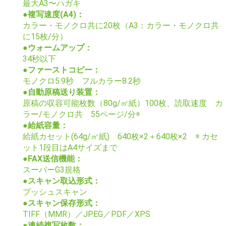
最大A3〜ハガキ
●複写速度(A4)：
カラー・モノクロ共に20枚（A3：カラー・モノクロ共
に15枚/分）
●ウォームアップ：
34秒以下
●ファーストコピー：
モノクロ5.9秒 フルカラー8.2秒
●自動原稿送り装置：
原稿の収容可能枚数（80g/㎡紙）100枚、読取速度 カ
ラー/モノクロ共 55ページ/分※
●給紙容量：
給紙カセット(64g/㎡紙) 640枚×2＋640枚×2 ※ カセ
ット1段目はA4サイズまで
●FAX送信機能：
スーパーG3規格
●スキャン取込形式：
プッシュスキャン
●スキャン保存形式：
TIFF（MMR）／JPEG／PDF／XPS
●連続複写枚数：