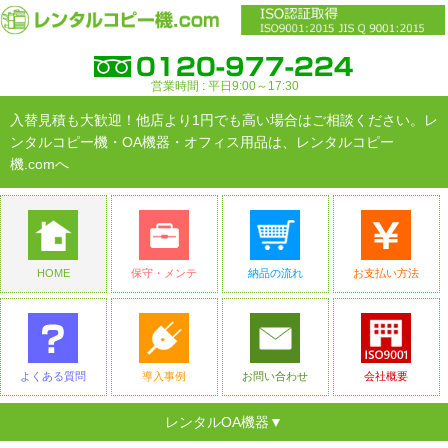
営業時間 : 平日9:00～17:30
入替見積も大歓迎！他店より1円でも高い場合はご相談ください。レ
ンタルコピー機・OA機器・オフィス用品は、レンタルコピー
機.comへ
HOME
保守・メンテ
納品の流れ
お支払い方法
よくある質問
導入事例
お問い合わせ
会社概要
レンタルOA機器▼