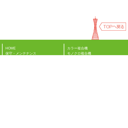
HOME
カラー複合機
保守・メンテナンス
モノクロ複合機
納品の流れ
短期レンタル
お支払方法
シュレッダー
よくある質問
ビジネスフォン
導入事例
パソコン
お問い合わせ
会社概要
OAチェア・パイプ
スピード見積
オフィスデスク・机
スタッフブログ
脇机・ワゴン
会議机
書庫・本棚
ホワイトボード
ロッカー