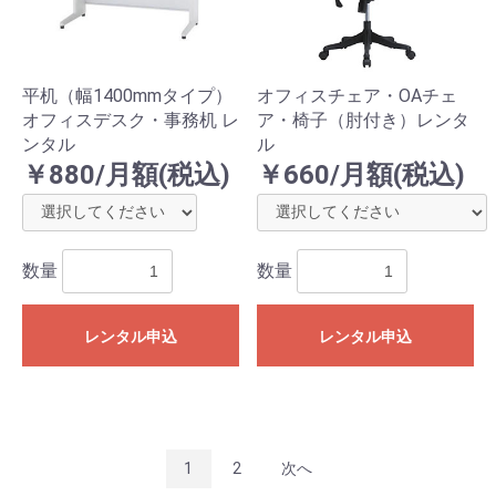
平机（幅1400mmタイプ）
オフィスチェア・OAチェ
オフィスデスク・事務机 レ
ア・椅子（肘付き）レンタ
ンタル
ル
お買い物を続ける
カートへ進む
￥880/月額(税込)
￥660/月額(税込)
数量
数量
レンタル申込
レンタル申込
1
2
次へ