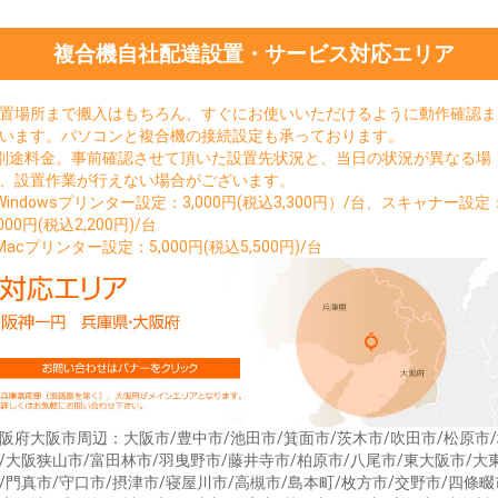
複合機自社配達設置・サービス対応エリア
置場所まで搬入はもちろん、すぐにお使いいただけるように動作確認ま
います。パソコンと複合機の接続設定も承っております。
別途料金。事前確認させて頂いた設置先状況と、当日の状況が異なる場
、設置作業が行えない場合がございます。
Windowsプリンター設定：3,000円(税込3,300円）/台、スキャナー設定
,000円(税込2,200円)/台
Macプリンター設定：5,000円(税込5,500円)/台
阪府大阪市周辺：大阪市/豊中市/池田市/箕面市/茨木市/吹田市/松原市
/大阪狭山市/富田林市/羽曳野市/藤井寺市/柏原市/八尾市/東大阪市/大
/門真市/守口市/摂津市/寝屋川市/高槻市/島本町/枚方市/交野市/四條畷