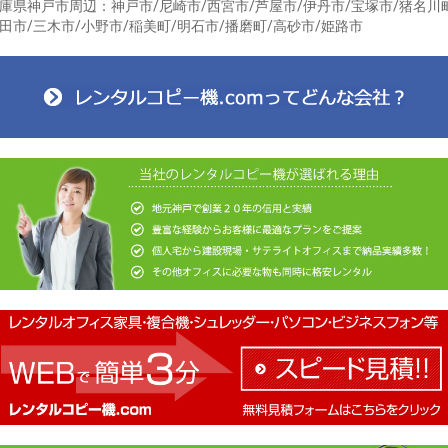
庫県神戸市周辺：神戸市/尼崎市/西宮市/芦屋市/伊丹市/宝塚市/猪名川
田市/三木市/小野市/稲美町/明石市/播磨町/高砂市/姫路市