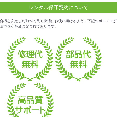
レンタル保守契約について
合機を安定した動作で長く快適にお使い頂けるよう、下記のポイントが
基本保守料金
に含まれております。