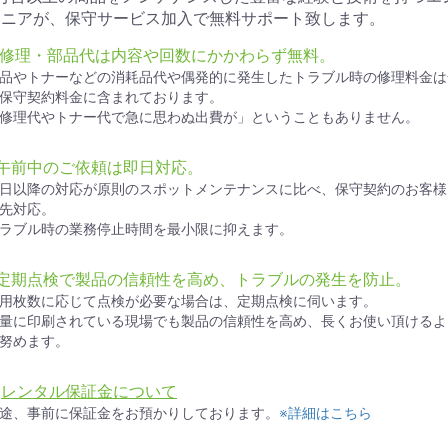
ジニアが、保守サービス加入で無料サポート致します。
● 修理・部品代は内容や回数にかかわらず無料。
品やトナーなどの消耗品代や偶発的に発生したトラブル時の修理料金は
保守契約料金に含まれております。
修理代やトナー代で急に思わぬ出費が」ということもありません。
●午前中のご依頼は即日対応。
日以降の対応が原則のスポットメンテナンスに比べ、保守契約のお客様
先対応。
ラブル時の業務停止時間を最小限に抑えます。
●定期点検で製品の信頼性を高め、トラブルの発生を防止。
用枚数に応じて点検が必要な場合は、定期点検に伺います。
量に印刷されている現場でも製品の信頼性を高め、長くお使い頂けるよ
努めます。
★
レンタル保証金について
途、事前に保証金をお預かりしております。
※詳細はこちら