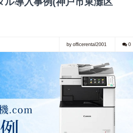
タル導入事例(神戸市東灘区
by officerental2001
0