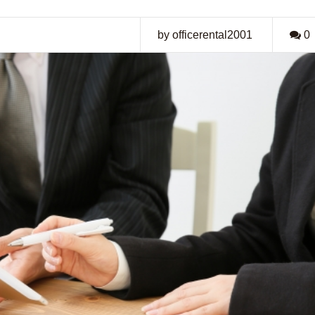
by officerental2001
0