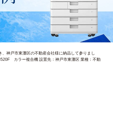
き、神戸市東灘区の不動産会社様に納品して参りまし
CE C3520F カラー複合機 設置先：神戸市東灘区 業種：不動