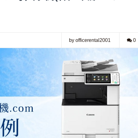
by officerental2001
0