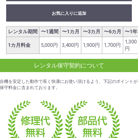
お気に入りに追加
レンタル期間
〜1週間
〜1カ月
〜3カ月
〜6カ月
〜1年
1,300
1カ月料金
5,000円
3,400円
1,900円
1,700円
円
レンタル保守契約について
合機を安定した動作で長く快適にお使い頂けるよう、下記のポイントが
保守料金
に含まれております。