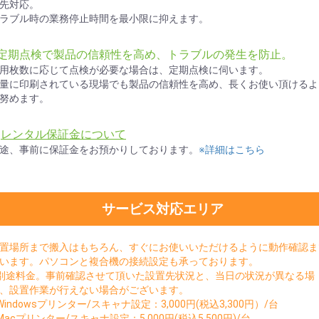
先対応。
ラブル時の業務停止時間を最小限に抑えます。
●定期点検で製品の信頼性を高め、トラブルの発生を防止。
用枚数に応じて点検が必要な場合は、定期点検に伺います。
量に印刷されている現場でも製品の信頼性を高め、長くお使い頂けるよ
努めます。
★
レンタル保証金について
途、事前に保証金をお預かりしております。
※詳細はこちら
サービス対応エリア
置場所まで搬入はもちろん、すぐにお使いいただけるように動作確認ま
います。パソコンと複合機の接続設定も承っております。
別途料金。事前確認させて頂いた設置先状況と、当日の状況が異なる場
、設置作業が行えない場合がございます。
Windowsプリンター/スキャナ設定：3,000円(税込3,300円）/台
Macプリンター/スキャナ設定：5,000円(税込5,500円)/台