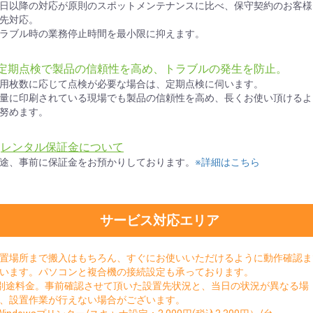
日以降の対応が原則のスポットメンテナンスに比べ、保守契約のお客様
先対応。
ラブル時の業務停止時間を最小限に抑えます。
●定期点検で製品の信頼性を高め、トラブルの発生を防止。
用枚数に応じて点検が必要な場合は、定期点検に伺います。
量に印刷されている現場でも製品の信頼性を高め、長くお使い頂けるよ
努めます。
★
レンタル保証金について
途、事前に保証金をお預かりしております。
※詳細はこちら
サービス対応エリア
置場所まで搬入はもちろん、すぐにお使いいただけるように動作確認ま
います。パソコンと複合機の接続設定も承っております。
別途料金。事前確認させて頂いた設置先状況と、当日の状況が異なる場
、設置作業が行えない場合がございます。