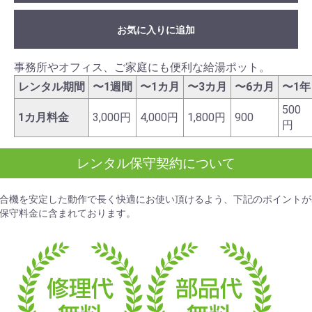
お気に入りに追加
事務所やオフィス、ご家庭にも便利な給湯ポット。
レンタル期間
〜1週間
〜1カ月
〜3カ月
〜6カ月
〜1年
500
1カ月料金
3,000円
4,000円
1,800円
900
円
レンタル保守契約について
合機を安定した動作で長く快適にお使い頂けるよう、下記のポイントが
保守料金
に含まれております。