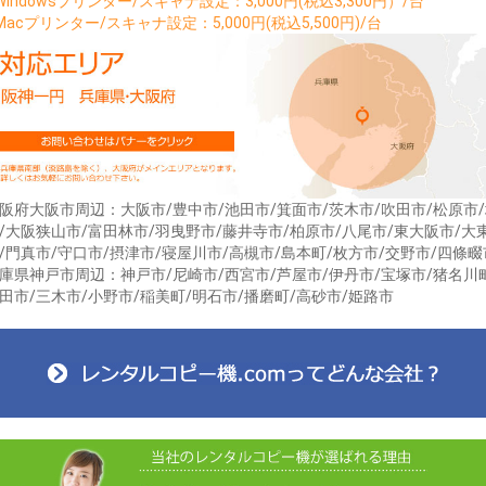
Windowsプリンター/スキャナ設定：3,000円(税込3,300円）/台
Macプリンター/スキャナ設定：5,000円(税込5,500円)/台
阪府大阪市周辺：大阪市/豊中市/池田市/箕面市/茨木市/吹田市/松原市
/大阪狭山市/富田林市/羽曳野市/藤井寺市/柏原市/八尾市/東大阪市/大
/門真市/守口市/摂津市/寝屋川市/高槻市/島本町/枚方市/交野市/四條畷
庫県神戸市周辺：神戸市/尼崎市/西宮市/芦屋市/伊丹市/宝塚市/猪名川
田市/三木市/小野市/稲美町/明石市/播磨町/高砂市/姫路市