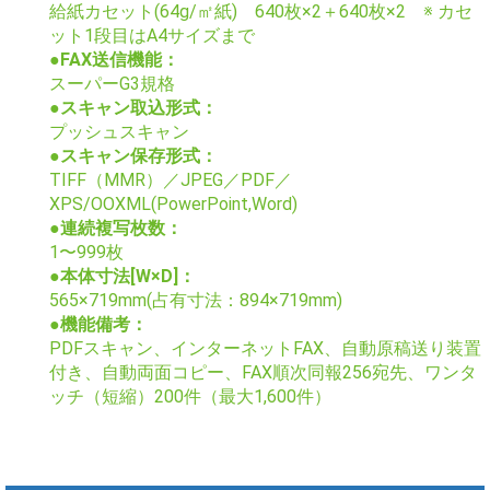
給紙カセット(64g/㎡紙) 640枚×2＋640枚×2 ※ カセ
ット1段目はA4サイズまで
●FAX送信機能：
スーパーG3規格
●スキャン取込形式：
プッシュスキャン
●スキャン保存形式：
TIFF（MMR）／JPEG／PDF／
XPS/OOXML(PowerPoint,Word)
●連続複写枚数：
1〜999枚
●本体寸法[W×D]：
565×719mm(占有寸法：894×719mm)
●機能備考：
PDFスキャン、インターネットFAX、自動原稿送り装置
付き、自動両面コピー、FAX順次同報256宛先、ワンタ
ッチ（短縮）200件（最大1,600件）