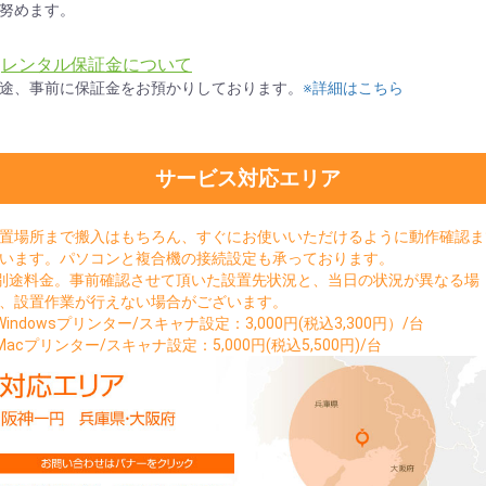
努めます。
★
レンタル保証金について
途、事前に保証金をお預かりしております。
※詳細はこちら
サービス対応エリア
置場所まで搬入はもちろん、すぐにお使いいただけるように動作確認ま
います。パソコンと複合機の接続設定も承っております。
別途料金。事前確認させて頂いた設置先状況と、当日の状況が異なる場
、設置作業が行えない場合がございます。
Windowsプリンター/スキャナ設定：3,000円(税込3,300円）/台
Macプリンター/スキャナ設定：5,000円(税込5,500円)/台