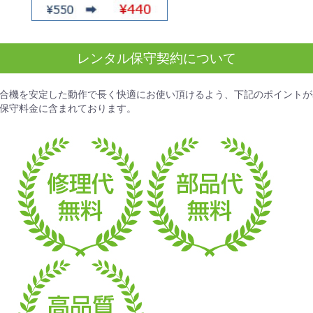
レンタル保守契約について
合機を安定した動作で長く快適にお使い頂けるよう、下記のポイントが
保守料金
に含まれております。