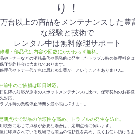
り！
1万台以上の商品をメンテナンスした豊
な経験と技術で
レンタル中は無料修理サポート
● 修理・部品代は内容や回数にかかわらず無料。
品やトナーなどの消耗品代や偶発的に発生したトラブル時の修理料金は
保守契約料金に含まれております。
修理代やトナー代で急に思わぬ出費が」ということもありません。
●午前中のご依頼は即日対応。
日以降の対応が原則のスポットメンテナンスに比べ、保守契約のお客様
先対応。
ラブル時の業務停止時間を最小限に抑えます。
●定期点検で製品の信頼性を高め、トラブルの発生を防止。
用枚数に応じて点検が必要な場合は、定期点検に伺います。
量に印刷されている現場でも製品の信頼性を高め、長くお使い頂けるよ