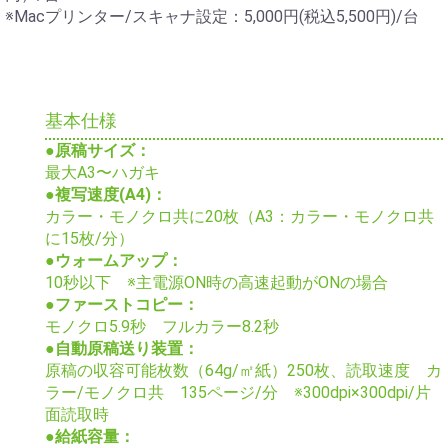
※Macプリンター/スキャナ設定：5,000円(税込5,500円)/台
基本仕様
●原稿サイズ：
最大A3〜ハガキ
●複写速度(A4)：
カラー・モノクロ共に20枚（A3：カラー・モノクロ共
に15枚/分）
●ウォームアップ：
10秒以下 ※主電源ON時の高速起動がONの場合
●ファーストコピー：
モノクロ5.9秒 フルカラー8.2秒
●自動原稿送り装置：
原稿の収容可能枚数（64g/㎡紙）250枚、読取速度 カ
ラー/モノクロ共 135ページ/分 ※300dpi×300dpi/片
面読取時
●給紙容量：