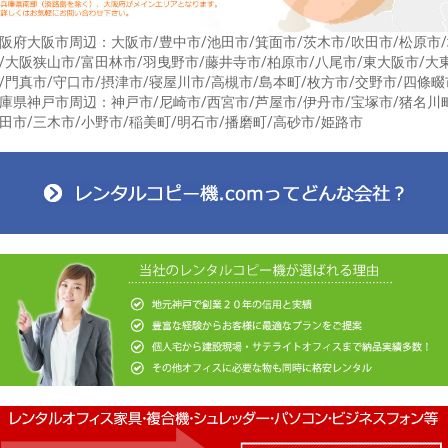
阪府大阪市周辺：大阪市/豊中市/池田市/箕面市/茨木市/吹田市/松原市
/大阪狭山市/富田林市/羽曳野市/藤井寺市/柏原市/八尾市/東大阪市/大
/門真市/守口市/摂津市/寝屋川市/高槻市/島本町/枚方市/交野市/四條畷
庫県神戸市周辺：神戸市/尼崎市/西宮市/芦屋市/伊丹市/宝塚市/猪名川
田市/三木市/小野市/稲美町/明石市/播磨町/高砂市/姫路市