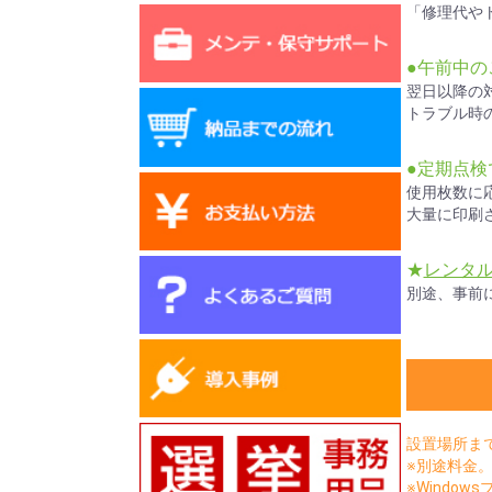
「修理代や
●午前中の
翌日以降の
トラブル時
●定期点
使用枚数に
大量に印刷
★
レンタ
別途、事前
設置場所ま
※別途料金
※Window