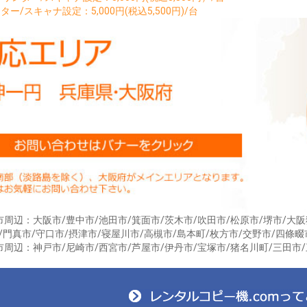
ター/スキャナ設定：5,000円(税込5,500円)/台
お買い物を続ける
カートへ進む
周辺：大阪市/豊中市/池田市/箕面市/茨木市/吹田市/松原市/堺市/大阪
/門真市/守口市/摂津市/寝屋川市/高槻市/島本町/枚方市/交野市/四條畷
周辺：神戸市/尼崎市/西宮市/芦屋市/伊丹市/宝塚市/猪名川町/三田市/