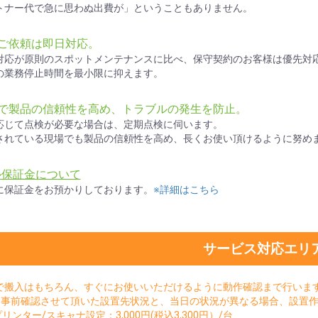
トナー代で急に思わぬ出費が」ということもありません。
ご依頼は即日対応。
対応が原則のスポットメンテナンスに比べ、保守契約のお客様は優先対
の業務停止時間を最小限に抑えます。
検で製品の信頼性を高め、トラブルの発生を防止。
応じて点検が必要な場合は、定期点検に伺います。
されている現場でも製品の信頼性を高め、長くお使い頂けるように努め
ル保証金について
に保証金をお預かりしております。
※詳細はこちら
サービス対応エリ
で搬入はもちろん、すぐにお使いいただけるように動作確認まで行いま
。事前確認させて頂いた設置先状況と、当日の状況が異なる場合、設置
sプリンター/スキャナ設定：3,000円(税込3,300円）/台