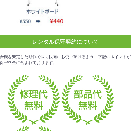
レンタル保守契約について
合機を安定した動作で長く快適にお使い頂けるよう、下記のポイントが
保守料金
に含まれております。