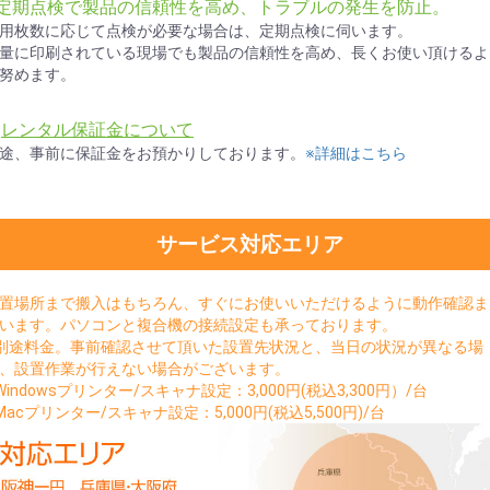
●定期点検で製品の信頼性を高め、トラブルの発生を防止。
用枚数に応じて点検が必要な場合は、定期点検に伺います。
量に印刷されている現場でも製品の信頼性を高め、長くお使い頂けるよ
努めます。
★
レンタル保証金について
途、事前に保証金をお預かりしております。
※詳細はこちら
サービス対応エリア
置場所まで搬入はもちろん、すぐにお使いいただけるように動作確認ま
います。パソコンと複合機の接続設定も承っております。
別途料金。事前確認させて頂いた設置先状況と、当日の状況が異なる場
、設置作業が行えない場合がございます。
Windowsプリンター/スキャナ設定：3,000円(税込3,300円）/台
Macプリンター/スキャナ設定：5,000円(税込5,500円)/台