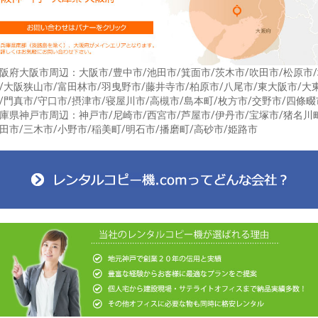
阪府大阪市周辺：大阪市/豊中市/池田市/箕面市/茨木市/吹田市/松原市
/大阪狭山市/富田林市/羽曳野市/藤井寺市/柏原市/八尾市/東大阪市/大
/門真市/守口市/摂津市/寝屋川市/高槻市/島本町/枚方市/交野市/四條畷
庫県神戸市周辺：神戸市/尼崎市/西宮市/芦屋市/伊丹市/宝塚市/猪名川
田市/三木市/小野市/稲美町/明石市/播磨町/高砂市/姫路市