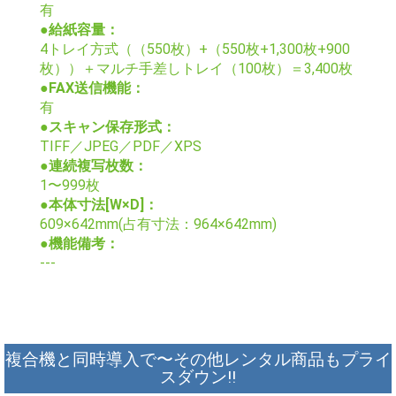
有
●給紙容量：
4トレイ方式（（550枚）+（550枚+1,300枚+900
枚））＋マルチ手差しトレイ（100枚）＝3,400枚
●FAX送信機能：
有
●スキャン保存形式：
TIFF／JPEG／PDF／XPS
●連続複写枚数：
1〜999枚
●本体寸法[W×D]：
609×642mm(占有寸法：964×642mm)
●機能備考：
---
複合機と同時導入で〜その他レンタル商品もプライ
スダウン!!