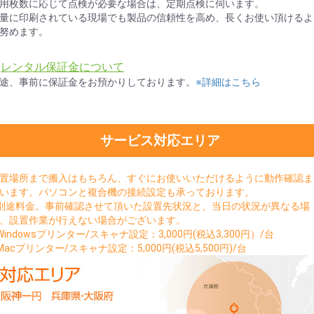
用枚数に応じて点検が必要な場合は、定期点検に伺います。
量に印刷されている現場でも製品の信頼性を高め、長くお使い頂けるよ
努めます。
★
レンタル保証金について
途、事前に保証金をお預かりしております。
※詳細はこちら
サービス対応エリア
置場所まで搬入はもちろん、すぐにお使いいただけるように動作確認ま
います。パソコンと複合機の接続設定も承っております。
別途料金。事前確認させて頂いた設置先状況と、当日の状況が異なる場
、設置作業が行えない場合がございます。
Windowsプリンター/スキャナ設定：3,000円(税込3,300円）/台
Macプリンター/スキャナ設定：5,000円(税込5,500円)/台