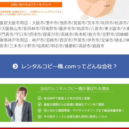
阪府大阪市周辺：大阪市/豊中市/池田市/箕面市/茨木市/吹田市/松原市
/大阪狭山市/富田林市/羽曳野市/藤井寺市/柏原市/八尾市/東大阪市/大
/門真市/守口市/摂津市/寝屋川市/高槻市/島本町/枚方市/交野市/四條畷
庫県神戸市周辺：神戸市/尼崎市/西宮市/芦屋市/伊丹市/宝塚市/猪名川
田市/三木市/小野市/稲美町/明石市/播磨町/高砂市/姫路市