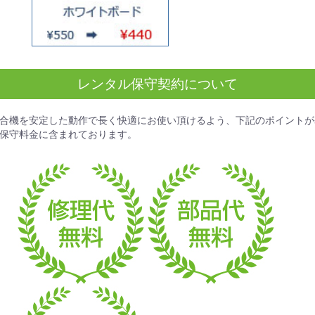
レンタル保守契約について
合機を安定した動作で長く快適にお使い頂けるよう、下記のポイントが
保守料金
に含まれております。
お買い物を続ける
カートへ進む