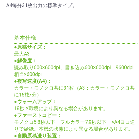
A4毎分31枚出力の標準タイプ。
基本仕様
●原稿サイズ：
最大A3
●解像度：
読み取り600×600dpi、書き込み600×600dpi、9600dpi
相当×600dpi
●複写速度(A4)：
カラー・モノクロ共に31枚（A3：カラー・モノクロ共
に15枚/分）
●ウォームアップ：
18秒 ※環境により異なる場合があります。
●ファーストコピー：
モノクロ5.8秒以下 フルカラー7.9秒以下 ※A4ヨコ送
りで給紙。本機の状態により異なる場合があります。
●自動原稿送り装置：