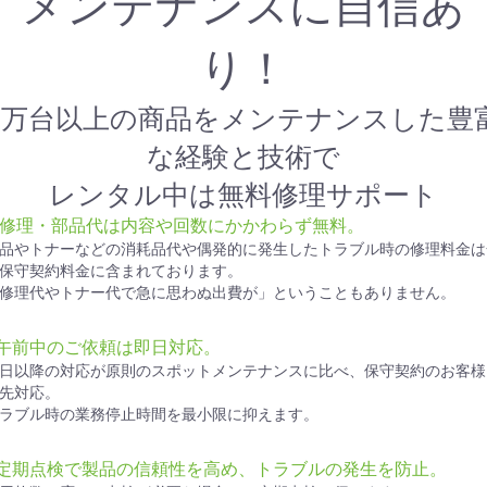
メンテナンスに自信あ
り！
1万台以上の商品をメンテナンスした豊
な経験と技術で
レンタル中は無料修理サポート
● 修理・部品代は内容や回数にかかわらず無料。
品やトナーなどの消耗品代や偶発的に発生したトラブル時の修理料金は
保守契約料金に含まれております。
修理代やトナー代で急に思わぬ出費が」ということもありません。
●午前中のご依頼は即日対応。
日以降の対応が原則のスポットメンテナンスに比べ、保守契約のお客様
先対応。
ラブル時の業務停止時間を最小限に抑えます。
●定期点検で製品の信頼性を高め、トラブルの発生を防止。