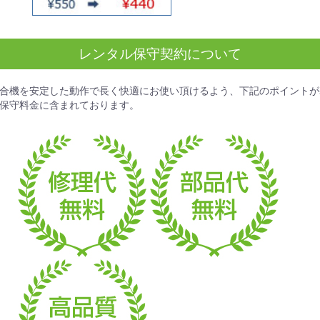
レンタル保守契約について
合機を安定した動作で長く快適にお使い頂けるよう、下記のポイントが
保守料金
に含まれております。
お買い物を続ける
カートへ進む