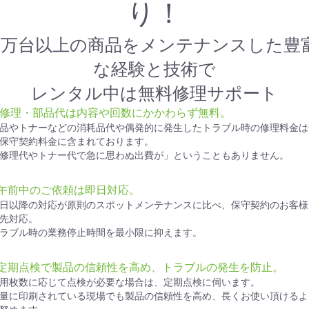
り！
1万台以上の商品をメンテナンスした豊
な経験と技術で
レンタル中は無料修理サポート
● 修理・部品代は内容や回数にかかわらず無料。
品やトナーなどの消耗品代や偶発的に発生したトラブル時の修理料金は
保守契約料金に含まれております。
修理代やトナー代で急に思わぬ出費が」ということもありません。
●午前中のご依頼は即日対応。
日以降の対応が原則のスポットメンテナンスに比べ、保守契約のお客様
先対応。
ラブル時の業務停止時間を最小限に抑えます。
●定期点検で製品の信頼性を高め、トラブルの発生を防止。
用枚数に応じて点検が必要な場合は、定期点検に伺います。
量に印刷されている現場でも製品の信頼性を高め、長くお使い頂けるよ