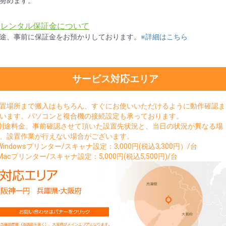
努めます。
★
レンタル保証金について
途、事前に保証金をお預かりしております。
※詳細はこちら
サービス対応エリア
置場所まで搬入はもちろん、すぐにお使いいただけるように動作確認ま
います。パソコンと複合機の接続設定も承っております。
別途料金。事前確認させて頂いた設置先状況と、当日の状況が異なる場
、設置作業が行えない場合がございます。
Windowsプリンター/スキャナ設定：3,000円(税込3,300円）/台
Macプリンター/スキャナ設定：5,000円(税込5,500円)/台