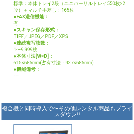
標準：本体トレイ2段（ユニバーサルトレイ550枚×2
段）＋マルチ手差し：165枚
●FAX送信機能：
有
●スキャン保存形式：
TIFF／JPEG／PDF／XPS
●連続複写枚数：
1〜9,999枚
●本体寸法[W×D]：
615×685mm(占有寸法：937×685mm)
●機能備考：
---
複合機と同時導入で〜その他レンタル商品もプライ
スダウン!!