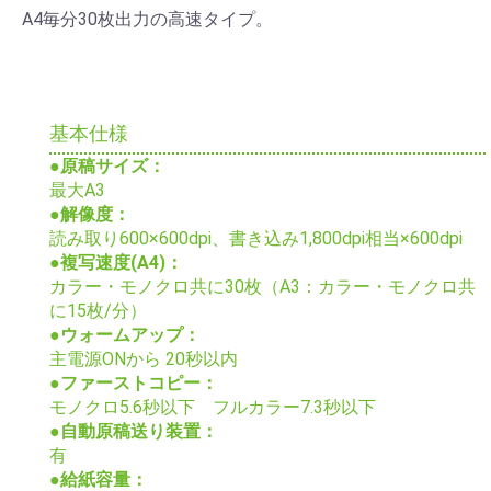
A4毎分30枚出力の高速タイプ。
基本仕様
●原稿サイズ：
最大A3
●解像度：
読み取り600×600dpi、書き込み1,800dpi相当×600dpi
●複写速度(A4)：
カラー・モノクロ共に30枚（A3：カラー・モノクロ共
に15枚/分）
●ウォームアップ：
主電源ONから 20秒以内
●ファーストコピー：
モノクロ5.6秒以下 フルカラー7.3秒以下
●自動原稿送り装置：
有
●給紙容量：