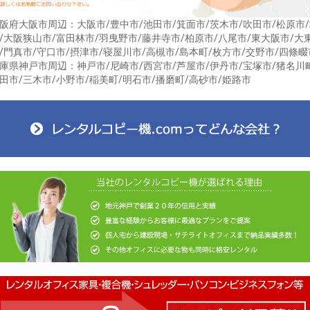
阪府大阪市周辺：大阪市/豊中市/池田市/箕面市/茨木市/吹田市/松原市
/大阪狭山市/富田林市/羽曳野市/藤井寺市/柏原市/八尾市/東大阪市/大
/門真市/守口市/摂津市/寝屋川市/高槻市/島本町/枚方市/交野市/四條畷
庫県神戸市周辺：神戸市/尼崎市/西宮市/芦屋市/伊丹市/宝塚市/猪名川
田市/三木市/小野市/稲美町/明石市/播磨町/高砂市/姫路市